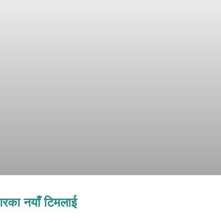
ननगरका नयाँ टिमलाई