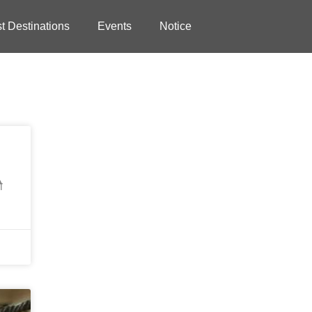
st Destinations
Events
Notice
ौ